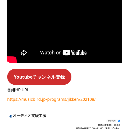
Youtubeチャンネル登録
番組HP URL
https://musicbird.jp/programs/jikken/202108/