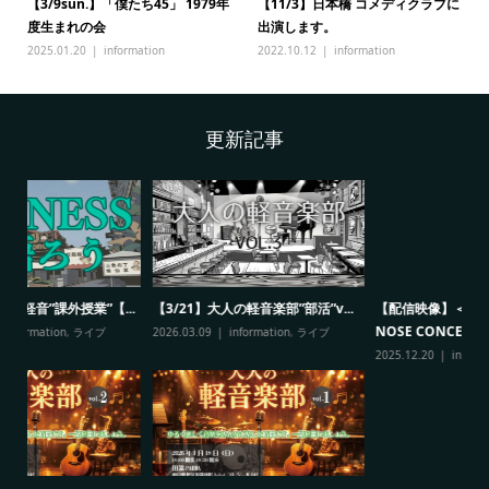
【3/9sun.】「僕たち45」 1979年
【11/3】日本橋 コメディクラブに
度生まれの会
出演します。
2025.01.20
information
2022.10.12
information
更新記事
”v...
【配信映像】＜12/9＞WHITE
WHITE NOSE Dinner Show 202
NOSE CONCERT...
イブ
2025.11.28
information
2025.12.20
information
,
未分類