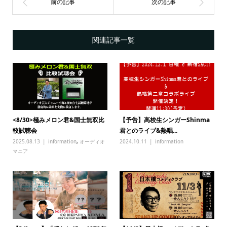
関連記事一覧
<8/30>極みメロン君&国士無双比
【予告】高校生シンガーShinma
較試聴会
君とのライブ&熱唱...
2025.08.13
information
,
オーディオ
2024.10.11
information
マニア