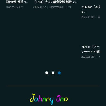
”v...
<11/23>「21席の招待」に出演しま
＜10/30＞マグロでPON with
イブ
す。
WHITE NOSE
2025.11.08
未分類
2025.10.12
information
<8/31>【アーカイブ配信】温風コ
＜12/9＞WHITE NOSE CONCER
ンサートin 新宿...
twent...
2025.08.24
information
2025.08.16
information
,
未分類