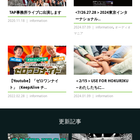
TAP事務所ライブに出演します
<7/26.27.28＞2024東京インタ
ーナショナル...
2020.11.18
information
2024.07.09
information
,
オーディオ
マニア
【Youtube】「ゼロワンナイ
＜2/15＞USE FOR HOKURIKU
ト」（KeepAlive チ...
～わたしたちに...
2022.02.28
information
2024.01.09
information
更新記事