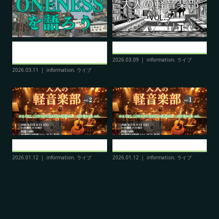
【4/12】大人の軽音”課外授
【3/21】大人の軽音楽部”部活”v...
業”【...
N
2026.03.09
information
,
ライブ
2026.03.11
information
,
ライブ
20
【2/22】大人の軽音楽部”部活”v...
【1/18】大人の軽音楽部”部活”v...
2026.01.12
information
,
ライブ
2026.01.12
information
,
ライブ
20