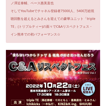
ノ澤近泰輔、ベース惠美直也
そしてYouTubeでチャネル登録者75000人、5400万総視
聴回数を超えるとみさんを迎えての豪華ユニット「triple
TE」(トリプルティー)の面々でC&Aリスペクトフェス・
イン熊本での初パフォーマンス☆