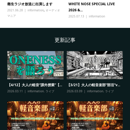
衛生ラジオ放送に出演します
WHITE NOSE SPECIAL LIVE
2026 &...
2021.06.28
information
,
オーディオ
マニア
2025.07.13
information
更新記事
【4/12】大人の軽音”課外授業”【...
【3/21】大人の軽音楽部”部活”v...
【
NO
2026.03.11
information
,
ライブ
2026.03.09
information
,
ライブ
20