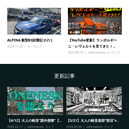
ALPINA 新型B3試乗記その１
【YouTube更新】ランボルギー
ニ・レヴェルトを見てきた！...
2020.11.23
カーマニア
2023.06.18
information
,
カーマニア
更新記事
【4/12】大人の軽音”課外授業”【...
【3/21】大人の軽音楽部”部活”v...
【
NO
2026.03.11
information
,
ライブ
2026.03.09
information
,
ライブ