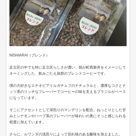
NISHIARAI（ブレンド）
足立区の中でも特に足立区らしさが濃い、我が町西新井をイメージして
ネーミングした、飲みごたえ抜群のブレンドコーヒーです。
僕の大好きなエチオピアイルガチェフのナチュラルと、濃厚なコクとナ
ッツ系のリッチなフレーバーでコーヒーの味を支えるブラジルがベース
になっています。
そこにアクセントとして深煎りのマンデリンを配合。ねっとりとした甘
みとシナモンやハーブ系のフレーバーが味わいの奥にそっと感じられる
程度に加えています。
さらに、ルワンダの浅煎りによって切れ味のある酸味を加えました。