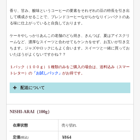
香り、甘み、酸味というコーヒーの要素をそれぞれの豆の特長を引き出
して構成させることで、ブレンドコーヒーながらかなりインパクトのあ
る味に仕上がっていると自負しております。
ケーキやしっかりあんこの老舗のどら焼き、きんつば、夏はアイスクリ
ームなど、濃厚なスイーツと合わせてもケンカをせず、お互いが引き立
ちます。ジャズやロックにもよく合います。スイーツと一緒に買ってお
いたほうがよくないですかね？？
１パック（１００ｇ）１種類のみをご購入の場合は、送料込み（スマー
トレター）の
「お試しパック」
がお得です。
配送について
NISHI-ARAI（100g）
在庫状態
売り切れ
定価
¥864
(税込)